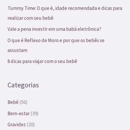
i
Tummy Time: O que é, idade recomendada e dicas para
s
realizar com seu bebê
a
Vale a pena investir em uma babá eletrônica?
r
O que é Reflexo de Moro e por que os bebês se
p
assustam
o
8 dicas para viajar com o seu bebê
r
:
Categorias
Bebê
(56)
Bem-estar
(39)
Gravidez
(20)