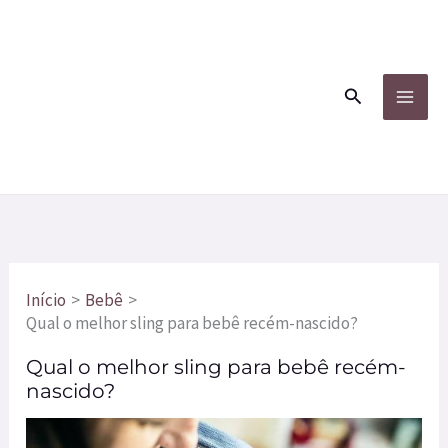
Ir
para
o
Pesquisar
conteúdo
Início
Bebê
Qual o melhor sling para bebê recém-nascido?
Qual o melhor sling para bebê recém-
nascido?