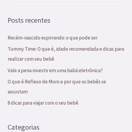
e
s
Posts recentes
q
u
Recém-nascido espirrando: o que pode ser
i
Tummy Time: O que é, idade recomendada e dicas para
s
realizar com seu bebê
a
Vale a pena investir em uma babá eletrônica?
r
O que é Reflexo de Moro e por que os bebês se
p
assustam
o
8 dicas para viajar com o seu bebê
r
:
Categorias